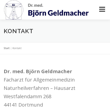
Zum
Menü
Inhalt
springen
AKTUELLES
PRAXIS
TEAM
SPRECHZEITEN
KONTAKT
VIDEO
LAGE
KONTAKT
Start
»
Kontakt
Dr. med. Björn Geldmacher
Facharzt für Allgemeinmedizin
Naturheilverfahren – Hausarzt
Westfalendamm 268
44141 Dortmund